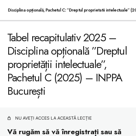
Disciplina opțională, Pachetul C: ”Dreptul proprietatii intelectuale” (
Tabel recapitulativ 2025 –
Atelierul 4. Obiectul și criteriile protecției prin drept la
brevet de invenție. Conținutul și întinderea protecției –
Disciplina opțională ”Dreptul proprietății intelectuale”,
Disciplina opțională ”Dreptul
Pachetul C (2025) – INPPA București
proprietății intelectuale”,
Tabel recapitulativ 2025 – Disciplina opțională
”Dreptul proprietății intelectuale”, Pachetul C (2025) –
INPPA București
Pachetul C (2025) – INPPA
Atelierul 3. Obiectul și criteriile protecției prin drept de
București
autor. Conținutul și întinderea protecției – Disciplina
opțională ”Dreptul proprietății intelectuale”, Pachetul C
(2025) – INPPA București
NU AVEȚI ACCES LA ACEASTĂ LECȚIE
Vă rugăm să vă înregistrați sau să