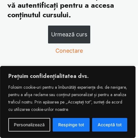
vă autentificați pentru a accesa
conținutul cursului.
Urmează curs
Conectare
Prețuim confidențialitatea dvs.
Atelier 1 Suport de curs – Protectia datelor cu
Folosim cookie-uri pentru a îmbunătăți experiența dvs. de navigare,
caracter personal 2025
pentru a afișa reclame sau conținut personalizat și pentru a analiza
traficul nostru. Prin apăsarea pe „Acceptați tot”, sunteți de acord
cu utilizarea cookie-urilor noastre.
Previous
Next
Personalizează
Respinge tot
Acceptă tot