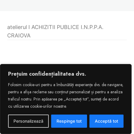
atelierul I ACHIZITII PUBLICE I.N.P.P.A.
CRAIOVA
Previous
Next
Prețuim confidențialitatea dvs.
Folosim cookie-uri pentru a îmbunătăți experiența dvs. de navigare,
pentru a afișa reclame sau conținut personalizat și pentru a analiza
traficul nostru. Prin apăsarea pe „Acceptați tot”, sunteți de acord
cu utilizarea cookie-urilor noastre.
Personalizează
Respinge tot
Acceptă tot