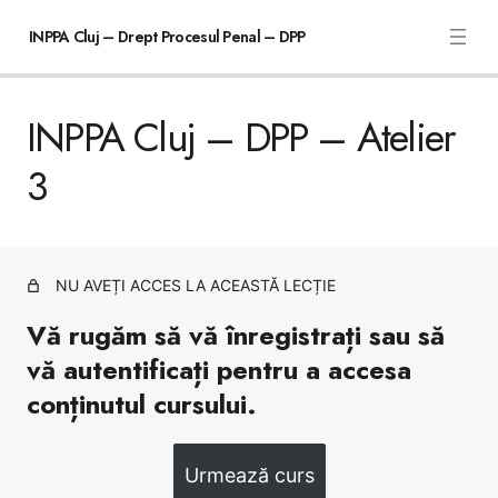
INPPA Cluj – Drept Procesul Penal – DPP
INPPA Cluj – DPP – Atelier
INPPA Cluj – DPP – Atelier 1
3
INPPA Cluj – DPP – Atelier 2
INPPA Cluj – DPP – Atelier 3
INPPA Cluj – DPP – Atelier 4
NU AVEȚI ACCES LA ACEASTĂ LECȚIE
Vă rugăm să vă înregistrați sau să
vă autentificați pentru a accesa
conținutul cursului.
Urmează curs