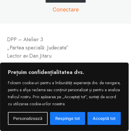
Conectare
DPP – Atelier 3
„Partea specială: Judecata”
Lector av.Dan Jitaru
Prețuim confidențialitatea dvs.
Folosim cookie-uri pentru a îmbunătăți experiența dvs. de navigare,
Previous
Next
pentru a afișa reclame sau conținut personalizat și pentru a analiza
traficul nostru. Prin apăsarea pe „Acceptați tot”, sunteți de acord
cu utilizarea cookie-urilor noastre.
Personalizează
Respinge tot
Acceptă tot