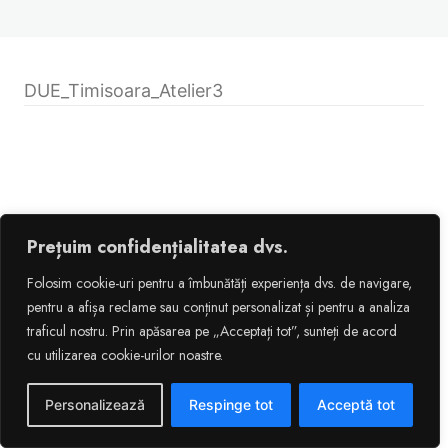
DUE_Timisoara_Atelier3
Previous
Next
Prețuim confidențialitatea dvs.
Folosim cookie-uri pentru a îmbunătăți experiența dvs. de navigare,
pentru a afișa reclame sau conținut personalizat și pentru a analiza
traficul nostru. Prin apăsarea pe „Acceptați tot”, sunteți de acord
cu utilizarea cookie-urilor noastre.
Personalizează
Respinge tot
Acceptă tot