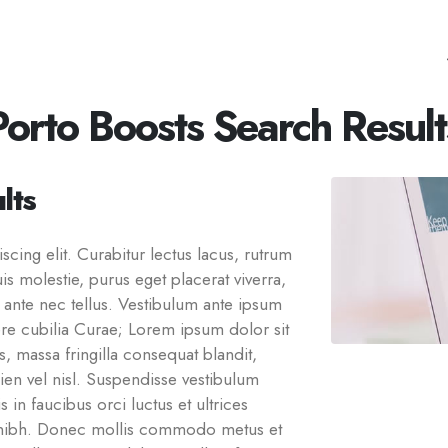
Porto Boosts Search Result
lts
cing elit. Curabitur lectus lacus, rutrum
s molestie, purus eget placerat viverra,
l ante nec tellus. Vestibulum ante ipsum
uere cubilia Curae; Lorem ipsum dolor sit
s, massa fringilla consequat blandit,
pien vel nisl. Suspendisse vestibulum
in faucibus orci luctus et ultrices
 nibh. Donec mollis commodo metus et