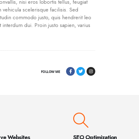
nvallis, nisi eros lobortis tellus, feugiat
 vehicula scelerisque facilisis. Sed
tudin commodo justo, quis hendrerit leo
 interdum dui. Proin justo sapien, varius
FOLLOW ME
ive Websites
SEO Optimization