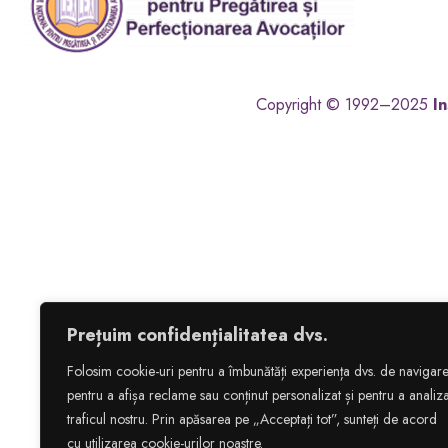
Copyright © 1992–2025
In
Prețuim confidențialitatea dvs.
Folosim cookie-uri pentru a îmbunătăți experiența dvs. de navigare
pentru a afișa reclame sau conținut personalizat și pentru a analiz
traficul nostru. Prin apăsarea pe „Acceptați tot”, sunteți de acord
cu utilizarea cookie-urilor noastre.