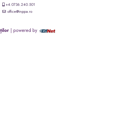
+4.0736.240.501
office@inppa.ro
ților
| powered by