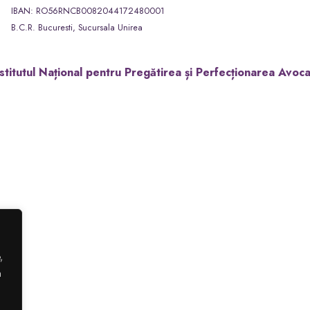
IBAN: RO56RNCB0082044172480001
B.C.R. Bucuresti, Sucursala Unirea
stitutul Național pentru Pregătirea și Perfecționarea Avoca
,
a