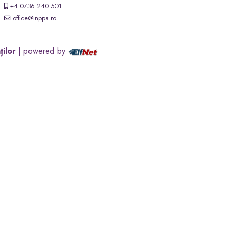
+4.0736.240.501
office@inppa.ro
ților
| powered by