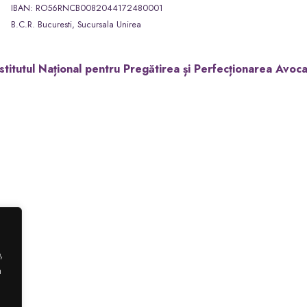
IBAN: RO56RNCB0082044172480001
B.C.R. Bucuresti, Sucursala Unirea
stitutul Național pentru Pregătirea și Perfecționarea Avoca
,
a