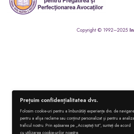
Copyright © 1992–2025
In
Prețuim confidențialitatea dvs.
Folosim cookie-uri pentru a îmbunătăți experiența dvs. de navigare
pentru a afișa reclame sau conținut personalizat și pentru a analiz
traficul nostru. Prin apăsarea pe „Acceptați tot”, sunteți de acord
cu utilizarea cookie-urilor noastre.