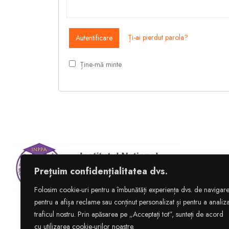
Ți-ai pierdut parola?
Ține-mă minte
Prețuim confidențialitatea dvs.
Folosim cookie-uri pentru a îmbunătăți experiența dvs. de navigare
pentru a afișa reclame sau conținut personalizat și pentru a analiz
traficul nostru. Prin apăsarea pe „Acceptați tot”, sunteți de acord
Copyright © 1992–2025
In
cu utilizarea cookie-urilor noastre.