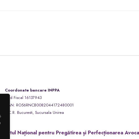
Coordonate bancare INPPA
Cod Fiscal 16137943
IBAN: RO56RNCB0082044172480001
B.C.R. Bucuresti, Sucursala Unirea
,
a
stitutul Național pentru Pregătirea și Perfecționarea Avoca