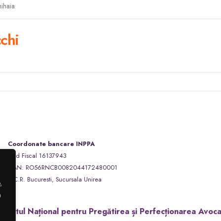
hihaia
chi
Coordonate bancare INPPA
Cod Fiscal 16137943
IBAN: RO56RNCB0082044172480001
B.C.R. Bucuresti, Sucursala Unirea
,
a
stitutul Național pentru Pregătirea și Perfecționarea Avoca