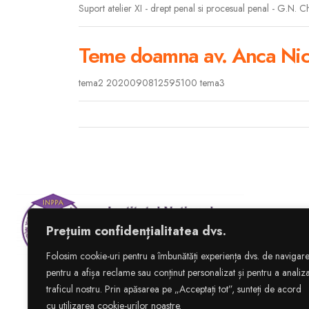
Suport atelier XI - drept penal si procesual penal - G.N. C
Teme doamna av. Anca Nic
tema2 2020090812595100 tema3
Prețuim confidențialitatea dvs.
Folosim cookie-uri pentru a îmbunătăți experiența dvs. de navigare
pentru a afișa reclame sau conținut personalizat și pentru a analiz
traficul nostru. Prin apăsarea pe „Acceptați tot”, sunteți de acord
Copyright © 1992–2025
In
cu utilizarea cookie-urilor noastre.