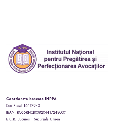
Coordonate bancare INPPA
Cod Fiscal 16137943
IBAN: RO56RNCB0082044172480001
B.C.R. Bucuresti, Sucursala Unirea